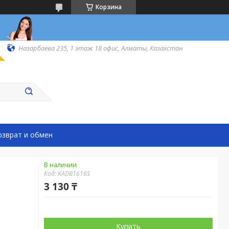
Корзина
Назарбаева 235, 1 этаж 18 офис, Алматы, Казахстан
озврат и обмен
В наличии
Код:
KADB1616S
3 130 ₸
Купить