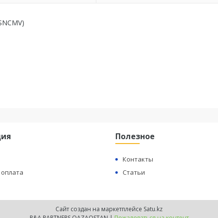
 SNCMV)
ция
Полезное
Контакты
 оплата
Статьи
Сайт создан на маркетплейсе
Satu.kz
R&A PARTNERS QAZAQSTAN |
Пожаловаться на контент