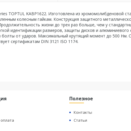
eries TOPTUL KABP1622. Изготовлена из хромомолибденовой ста
опленным колесным гайкам. Конструкция защитного металлическ
Продолжительность жизни до трех раз больше, чем у стандартн
егкой идентификации размеров, защиты дисков и алюминиевого 
 и болты от ударов. Максимальный крутящий момент до 500 Нм. 
ует сертификатам DIN 3121 ISO 1174.
ция
Полезное
Контакты
 оплата
Статьи