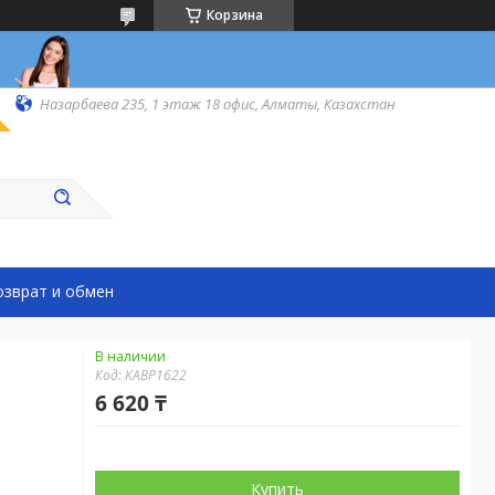
Корзина
Назарбаева 235, 1 этаж 18 офис, Алматы, Казахстан
озврат и обмен
В наличии
Код:
KABP1622
6 620 ₸
Купить