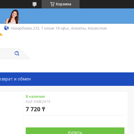
Корзина
Назарбаева 235, 1 этаж 18 офис, Алматы, Казахстан
озврат и обмен
В наличии
Код:
KABE2419
7 720 ₸
Купить