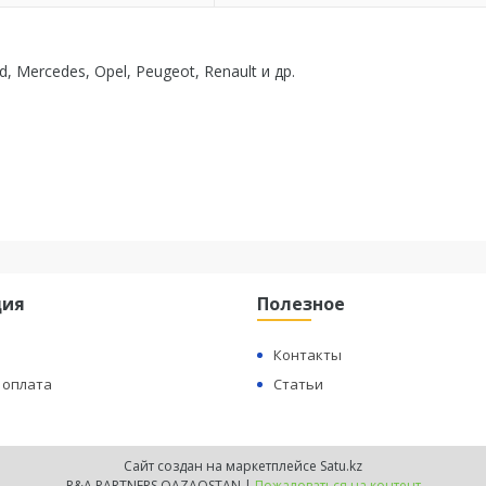
d, Mercedes, Opel, Peugeot, Renault и др.
ция
Полезное
Контакты
 оплата
Статьи
Сайт создан на маркетплейсе
Satu.kz
R&A PARTNERS QAZAQSTAN |
Пожаловаться на контент