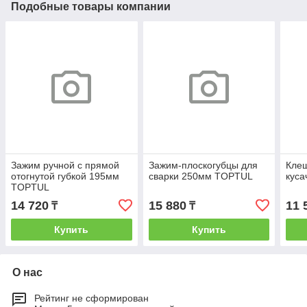
Подобные товары компании
Зажим ручной с прямой
Зажим-плоскогубцы для
Клещ
отогнутой губкой 195мм
сварки 250мм TOPTUL
кус
TOPTUL
14 720
15 880
11 
₸
₸
Купить
Купить
О нас
Рейтинг не сформирован