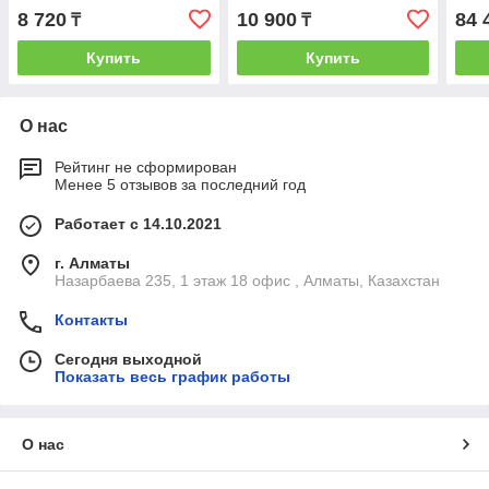
8 720
10 900
84 
₸
₸
Купить
Купить
О нас
Рейтинг не сформирован
Менее 5 отзывов за последний год
Работает с 14.10.2021
г. Алматы
Назарбаева 235, 1 этаж 18 офис , Алматы, Казахстан
Контакты
Сегодня выходной
Показать весь график работы
О нас