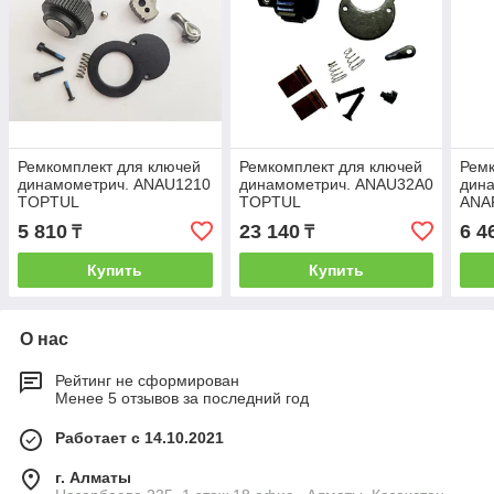
Ремкомплект для ключей
Ремкомплект для ключей
Ремк
динамометрич. ANAU1210
динамометрич. ANAU32A0
дин
TOPTUL
TOPTUL
ANA
TOP
5 810
23 140
6 4
₸
₸
Купить
Купить
О нас
Рейтинг не сформирован
Менее 5 отзывов за последний год
Работает с 14.10.2021
г. Алматы