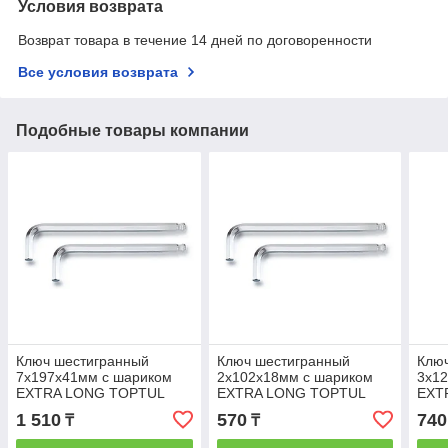
Условия возврата
Возврат товара в течение 14 дней по договоренности
Все условия возврата
Подобные товары компании
Ключ шестигранный
Ключ шестигранный
Клю
7х197х41мм с шариком
2х102х18мм с шариком
3х1
EXTRA LONG TOPTUL
EXTRA LONG TOPTUL
EXT
1 510
570
740
₸
₸