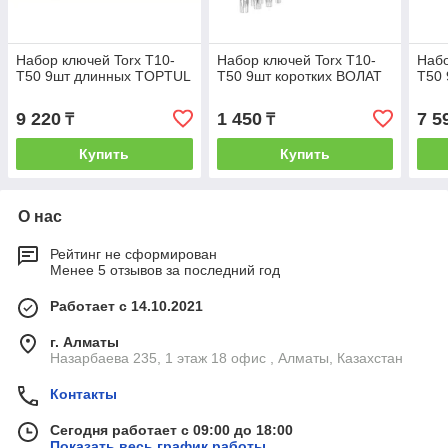
Набор ключей Torx T10-
Набор ключей Torx T10-
Набо
Т50 9шт длинных TOPTUL
T50 9шт коротких ВОЛАТ
Т50 
9 220
1 450
7 5
₸
₸
Купить
Купить
О нас
Рейтинг не сформирован
Менее 5 отзывов за последний год
Работает с 14.10.2021
г. Алматы
Назарбаева 235, 1 этаж 18 офис , Алматы, Казахстан
Контакты
Сегодня работает с 09:00 до 18:00
Показать весь график работы