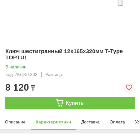
Ключ шестигранный 12х165x320мм T-Type
TOPTUL
В наличии
Код: AGDB1232
Розница
8 120
₸
Купить
Описание
Характеристики
Доставка
Оплата
Ус