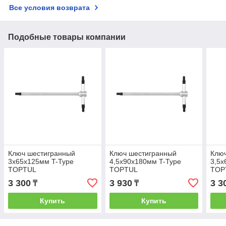
Все условия возврата
Подобные товары компании
Ключ шестигранный
Ключ шестигранный
Клю
3х65x125мм T-Type
4,5х90x180мм T-Type
3,5х
TOPTUL
TOPTUL
TOP
3 300
3 930
3 3
₸
₸
Купить
Купить