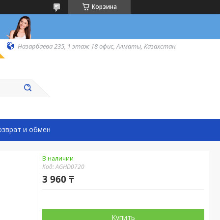
Корзина
Назарбаева 235, 1 этаж 18 офис, Алматы, Казахстан
озврат и обмен
В наличии
Код:
AGHD0720
3 960 ₸
Купить