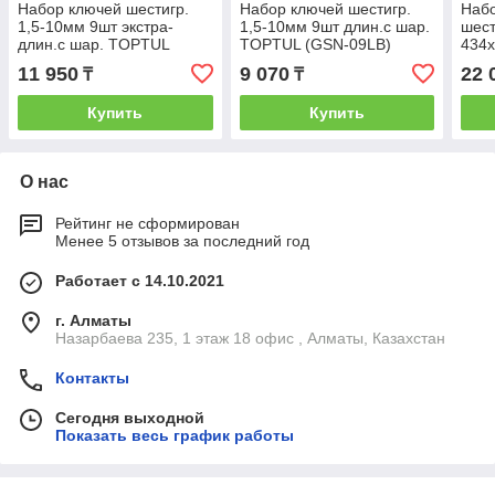
Набор ключей шестигр.
Набор ключей шестигр.
Набо
1,5-10мм 9шт экстра-
1,5-10мм 9шт длин.с шар.
шест
длин.с шар. TOPTUL
TOPTUL (GSN-09LB)
434
11 950
9 070
22 
₸
₸
Купить
Купить
О нас
Рейтинг не сформирован
Менее 5 отзывов за последний год
Работает с 14.10.2021
г. Алматы
Назарбаева 235, 1 этаж 18 офис , Алматы, Казахстан
Контакты
Сегодня выходной
Показать весь график работы