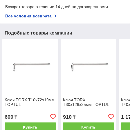
Возврат товара в течение 14 дней по договоренности
Все условия возврата
Подобные товары компании
Ключ TORX T10х72х19мм
Ключ TORX
Клю
TOPTUL
T30х126х35мм TOPTUL
T40
600
910
1 1
₸
₸
Купить
Купить