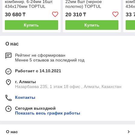
комбинир. 6-24мм 16шт.
22мм 8шт (черное
комб
434х176мм TOPTUL
полотно) TOPTUL
434
30 680
20 310
33 
₸
₸
Купить
Купить
О нас
Рейтинг не сформирован
Менее 5 отзывов за последний год
Работает с 14.10.2021
г. Алматы
Назарбаева 235, 1 этаж 18 офис , Алматы, Казахстан
Контакты
Сегодня выходной
Показать весь график работы
О нас