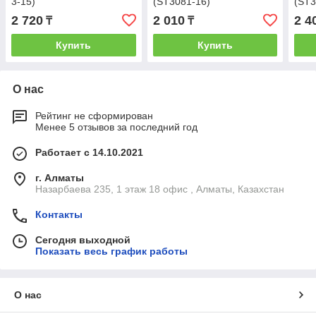
3-15)
(ST3081-16)
(ST3
2 720
2 010
2 4
₸
₸
Купить
Купить
О нас
Рейтинг не сформирован
Менее 5 отзывов за последний год
Работает с 14.10.2021
г. Алматы
Назарбаева 235, 1 этаж 18 офис , Алматы, Казахстан
Контакты
Сегодня выходной
Показать весь график работы
О нас