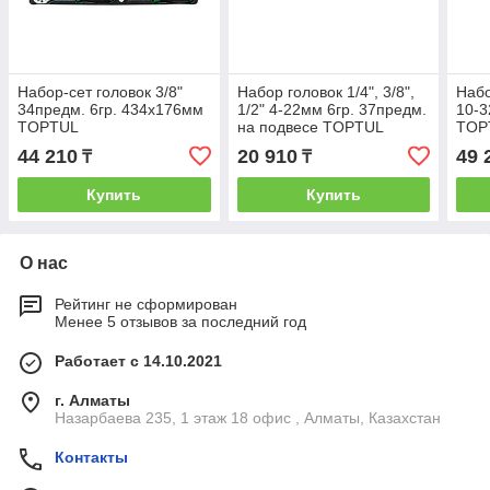
Набор-сет головок 3/8"
Набор головок 1/4", 3/8",
Набо
34предм. 6гр. 434х176мм
1/2" 4-22мм 6гр. 37предм.
10-3
TOPTUL
на подвесе TOPTUL
TOP
44 210
20 910
49 
₸
₸
Купить
Купить
О нас
Рейтинг не сформирован
Менее 5 отзывов за последний год
Работает с 14.10.2021
г. Алматы
Назарбаева 235, 1 этаж 18 офис , Алматы, Казахстан
Контакты