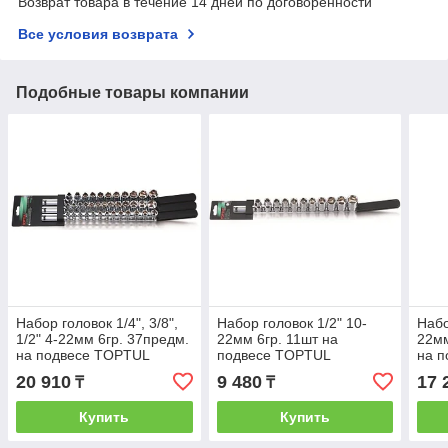
Возврат товара в течение 14 дней по договоренности
Все условия возврата
Подобные товары компании
Набор головок 1/4", 3/8",
Набор головок 1/2" 10-
Набо
1/2" 4-22мм 6гр. 37предм.
22мм 6гр. 11шт на
22мм
на подвесе TOPTUL
подвесе TOPTUL
на 
20 910
9 480
17 
₸
₸
Купить
Купить