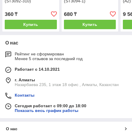
(ST3092-310)
(ST3094-1)
(А2)
карт.
360
680
9 5
₸
₸
Купить
Купить
О нас
Рейтинг не сформирован
Менее 5 отзывов за последний год
Работает с 14.10.2021
г. Алматы
Назарбаева 235, 1 этаж 18 офис , Алматы, Казахстан
Контакты
Сегодня работает с 09:00 до 18:00
Показать весь график работы
О нас