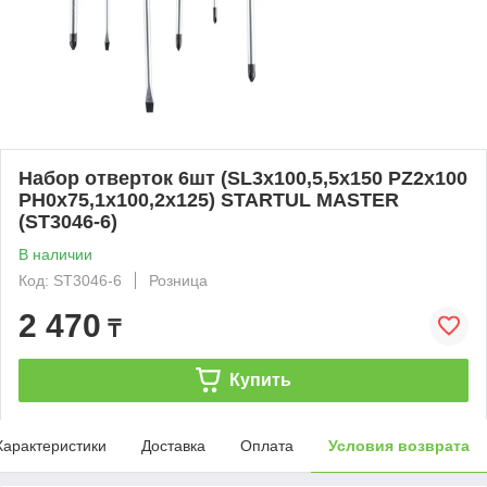
Набор отверток 6шт (SL3х100,5,5х150 PZ2х100
PH0х75,1х100,2х125) STARTUL MASTER
(ST3046-6)
В наличии
Код: ST3046-6
Розница
2 470
₸
Купить
Характеристики
Доставка
Оплата
Условия возврата