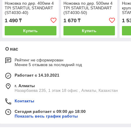
Ножовка по дер. 400мм 4
Ножовка по дер. 500мм 4
Ножо
TPI STARTUL STANDART
TPI STARTUL STANDART
круп
(ST4030-40)
(ST4030-50)
STA
1 490
1 670
1 5
₸
₸
Купить
Купить
О нас
Рейтинг не сформирован
Менее 5 отзывов за последний год
Работает с 14.10.2021
г. Алматы
Назарбаева 235, 1 этаж 18 офис , Алматы, Казахстан
Контакты
Сегодня работает с 09:00 до 18:00
Показать весь график работы