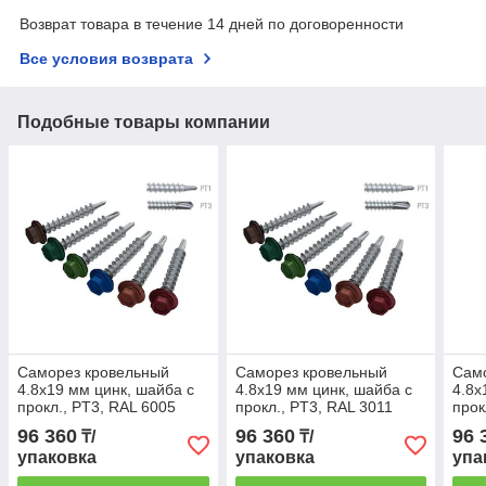
Возврат товара в течение 14 дней по договоренности
Все условия возврата
Подобные товары компании
Саморез кровельный
Саморез кровельный
Сам
4.8х19 мм цинк, шайба с
4.8х19 мм цинк, шайба с
4.8х
прокл., PT3, RAL 6005
прокл., PT3, RAL 3011
прок
(7000 шт в коробе)
(7000 шт в коробе)
(700
96 360
96 360
96 
₸/
₸/
STARFIX
STARFIX
STA
упаковка
упаковка
упа