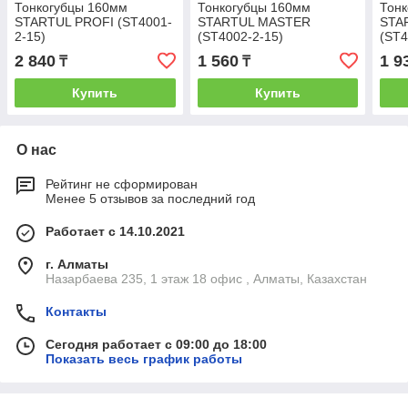
Тонкогубцы 160мм
Тонкогубцы 160мм
Тон
STARTUL PROFI (ST4001-
STARTUL MASTER
STA
2-15)
(ST4002-2-15)
(ST4
2 840
1 560
1 9
₸
₸
Купить
Купить
О нас
Рейтинг не сформирован
Менее 5 отзывов за последний год
Работает с 14.10.2021
г. Алматы
Назарбаева 235, 1 этаж 18 офис , Алматы, Казахстан
Контакты
Сегодня работает с 09:00 до 18:00
Показать весь график работы