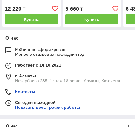
12 220
5 660
6 4
₸
₸
Купить
Купить
О нас
Рейтинг не сформирован
Менее 5 отзывов за последний год
Работает с 14.10.2021
г. Алматы
Назарбаева 235, 1 этаж 18 офис , Алматы, Казахстан
Контакты
Сегодня выходной
Показать весь график работы
О нас