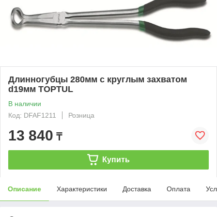
Длинногубцы 280мм с круглым захватом
d19мм TOPTUL
В наличии
Код: DFAF1211
Розница
13 840
₸
Купить
Описание
Характеристики
Доставка
Оплата
Усл