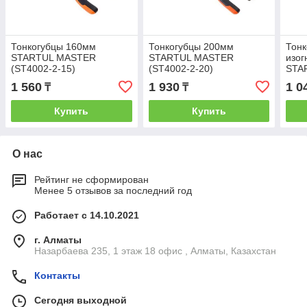
Тонкогубцы 160мм
Тонкогубцы 200мм
Тонк
STARTUL MASTER
STARTUL MASTER
изог
(ST4002-2-15)
(ST4002-2-20)
STA
(ST4
1 560
1 930
1 0
₸
₸
Купить
Купить
О нас
Рейтинг не сформирован
Менее 5 отзывов за последний год
Работает с 14.10.2021
г. Алматы
Назарбаева 235, 1 этаж 18 офис , Алматы, Казахстан
Контакты
Сегодня выходной