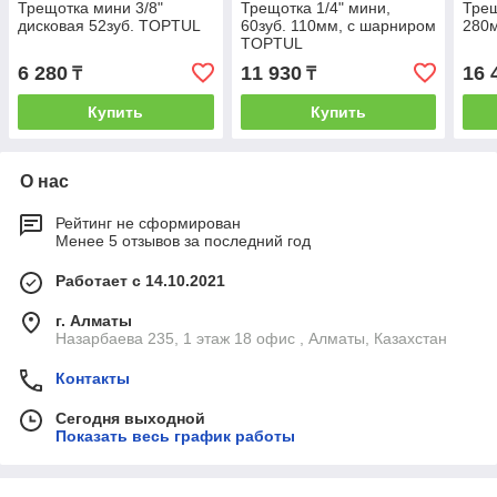
Трещотка мини 3/8"
Трещотка 1/4" мини,
Трещ
дисковая 52зуб. TOPTUL
60зуб. 110мм, с шарниром
280
TOPTUL
6 280
11 930
16 
₸
₸
Купить
Купить
О нас
Рейтинг не сформирован
Менее 5 отзывов за последний год
Работает с 14.10.2021
г. Алматы
Назарбаева 235, 1 этаж 18 офис , Алматы, Казахстан
Контакты
Сегодня выходной
Показать весь график работы