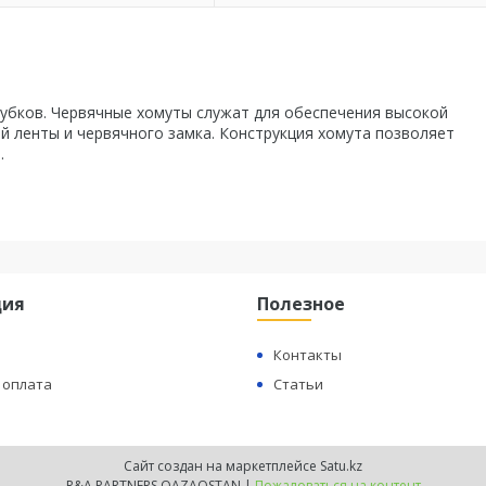
рубков. Червячные хомуты служат для обеспечения высокой
й ленты и червячного замка. Конструкция хомута позволяет
.
ция
Полезное
Контакты
 оплата
Статьи
Сайт создан на маркетплейсе
Satu.kz
R&A PARTNERS QAZAQSTAN |
Пожаловаться на контент