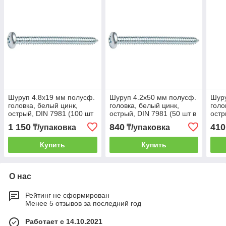
Шуруп 4.8х19 мм полусф.
Шуруп 4.2х50 мм полусф.
Шуру
головка, белый цинк,
головка, белый цинк,
голо
острый, DIN 7981 (100 шт
острый, DIN 7981 (50 шт в
остр
в зип-локе) STARFIX
зип-локе) STARFIX
зип-
1 150
840
410
₸/упаковка
₸/упаковка
Купить
Купить
О нас
Рейтинг не сформирован
Менее 5 отзывов за последний год
Работает с 14.10.2021