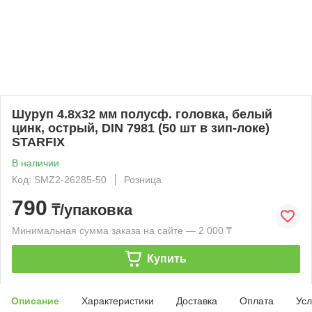
Шуруп 4.8х32 мм полусф. головка, белый
цинк, острый, DIN 7981 (50 шт в зип-локе)
STARFIX
В наличии
Код: SMZ2-26285-50
Розница
790
₸/упаковка
Минимальная сумма заказа на сайте — 2 000 ₸
Купить
Описание
Характеристики
Доставка
Оплата
Усл