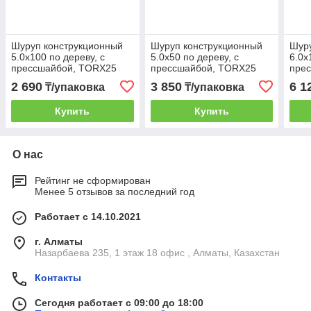
Шуруп конструкционный
Шуруп конструкционный
Шуру
5.0х100 по дереву, с
5.0х50 по дереву, с
6.0х
прессшайбой, TORX25
прессшайбой, TORX25
пре
(100 шт в карт. уп.)
(250 шт в карт. уп.)
(100 
2 690
3 850
6 1
₸/упаковка
₸/упаковка
STARFIX
STARFIX
STA
Купить
Купить
О нас
Рейтинг не сформирован
Менее 5 отзывов за последний год
Работает с 14.10.2021
г. Алматы
Назарбаева 235, 1 этаж 18 офис , Алматы, Казахстан
Контакты
Сегодня работает с 09:00 до 18:00