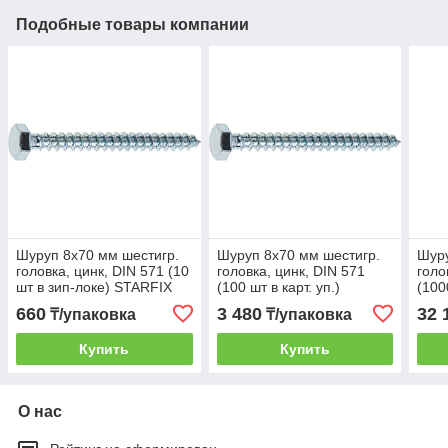
Подобные товары компании
Шуруп 8х70 мм шестигр.
Шуруп 8х70 мм шестигр.
Шуру
головка, цинк, DIN 571 (10
головка, цинк, DIN 571
голо
шт в зип-локе) STARFIX
(100 шт в карт. уп.)
(100
STARFIX
STA
660
3 480
32 
₸/упаковка
₸/упаковка
Купить
Купить
О нас