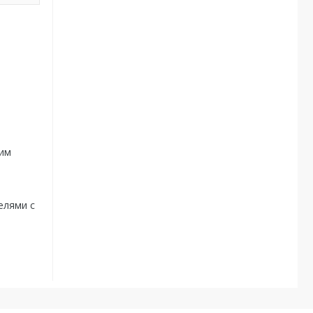
щим
елями с