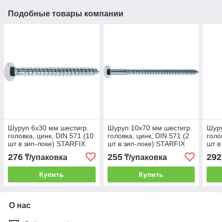
Подобные товары компании
Шуруп 6х30 мм шестигр.
Шуруп 10х70 мм шестигр.
Шуру
головка, цинк, DIN 571 (10
головка, цинк, DIN 571 (2
голо
шт в зип-локе) STARFIX
шт в зип-локе) STARFIX
шт в
276
255
292
₸/упаковка
₸/упаковка
Купить
Купить
О нас