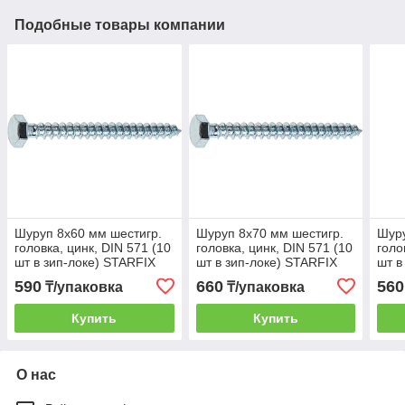
Подобные товары компании
Шуруп 8х60 мм шестигр.
Шуруп 8х70 мм шестигр.
Шуру
головка, цинк, DIN 571 (10
головка, цинк, DIN 571 (10
голо
шт в зип-локе) STARFIX
шт в зип-локе) STARFIX
шт в
590
660
560
₸/упаковка
₸/упаковка
Купить
Купить
О нас