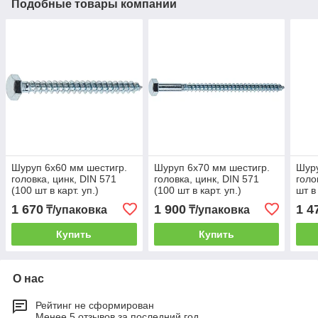
Подобные товары компании
Шуруп 6х60 мм шестигр.
Шуруп 6х70 мм шестигр.
Шуру
головка, цинк, DIN 571
головка, цинк, DIN 571
голо
(100 шт в карт. уп.)
(100 шт в карт. уп.)
шт в
STARFIX
STARFIX
1 670
1 900
1 4
₸/упаковка
₸/упаковка
Купить
Купить
О нас
Рейтинг не сформирован
Менее 5 отзывов за последний год