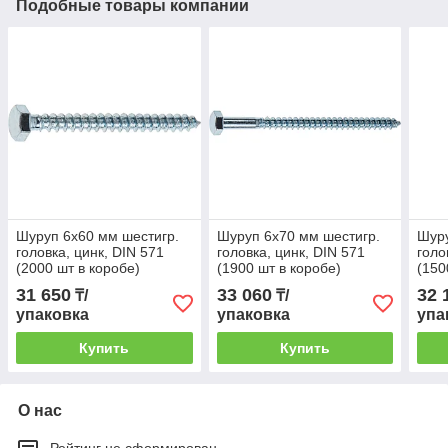
Подобные товары компании
Шуруп 6х60 мм шестигр.
Шуруп 6х70 мм шестигр.
Шуру
головка, цинк, DIN 571
головка, цинк, DIN 571
голо
(2000 шт в коробе)
(1900 шт в коробе)
(150
STARFIX
STARFIX
STA
31 650
33 060
32 
₸/
₸/
упаковка
упаковка
упа
Купить
Купить
О нас