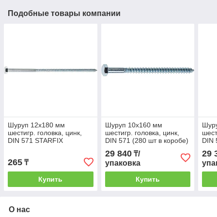
Подобные товары компании
Шуруп 12х180 мм
Шуруп 10х160 мм
Шур
шестигр. головка, цинк,
шестигр. головка, цинк,
шест
DIN 571 STARFIX
DIN 571 (280 шт в коробе)
DIN 
STARFIX
STA
29 840
29 
₸/
265
₸
упаковка
упа
Купить
Купить
О нас