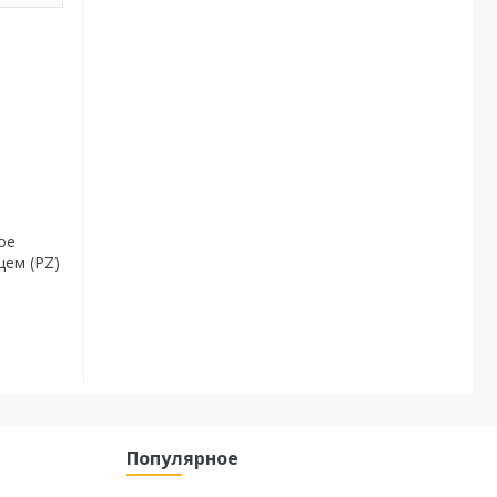
ое
цем (PZ)
Популярное