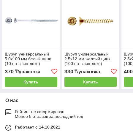
Шуруп универсальный
Шуруп универсальный
Шур
5.0х100 мм белый цинк
2.5х12 мм желтый цинк
2.5х
(10 шт в зип-локе)
(100 шт в зип-локе)
(100
STARFIX
STARFIX
STA
370
330
400
₸/упаковка
₸/упаковка
Купить
Купить
О нас
Рейтинг не сформирован
Менее 5 отзывов за последний год
Работает с 14.10.2021