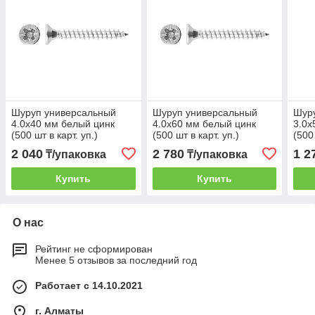
Шуруп универсальный
Шуруп универсальный
Шур
4.0х40 мм белый цинк
4.0х60 мм белый цинк
3.0х
(500 шт в карт. уп.)
(500 шт в карт. уп.)
(500 
STARFIX
STARFIX
STA
2 040
2 780
1 2
₸/упаковка
₸/упаковка
Купить
Купить
О нас
Рейтинг не сформирован
Менее 5 отзывов за последний год
Работает с 14.10.2021
г. Алматы