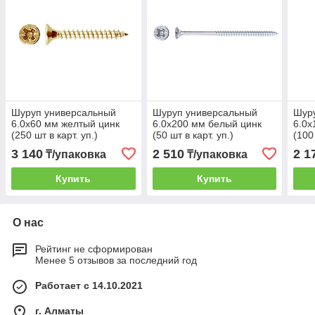
Шуруп универсальный
Шуруп универсальный
Шур
6.0х60 мм желтый цинк
6.0х200 мм белый цинк
6.0х
(250 шт в карт. уп.)
(50 шт в карт. уп.)
(100 
STARFIX
STARFIX
STA
3 140
2 510
2 1
₸/упаковка
₸/упаковка
Купить
Купить
О нас
Рейтинг не сформирован
Менее 5 отзывов за последний год
Работает с 14.10.2021
г. Алматы