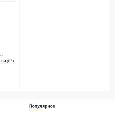
ое
цем (PZ)
Популярное