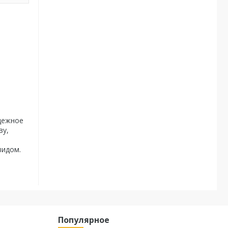
адежное
ву,
видом.
Популярное