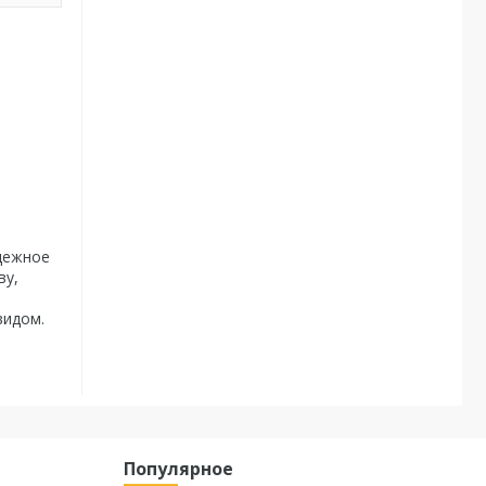
адежное
ву,
видом.
Популярное