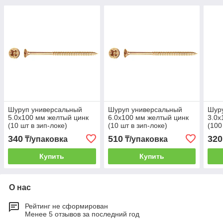
Шуруп универсальный
Шуруп универсальный
Шур
5.0х100 мм желтый цинк
6.0х100 мм желтый цинк
3.0х
(10 шт в зип-локе)
(10 шт в зип-локе)
(100
STARFIX
STARFIX
STA
340
510
320
₸/упаковка
₸/упаковка
Купить
Купить
О нас
Рейтинг не сформирован
Менее 5 отзывов за последний год