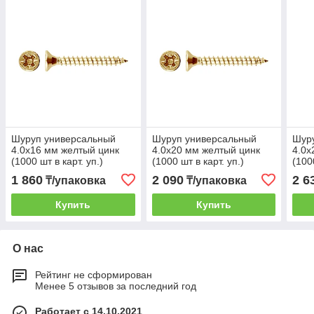
Шуруп универсальный
Шуруп универсальный
Шур
4.0х16 мм желтый цинк
4.0х20 мм желтый цинк
4.0х
(1000 шт в карт. уп.)
(1000 шт в карт. уп.)
(100
STARFIX
STARFIX
STA
1 860
2 090
2 6
₸/упаковка
₸/упаковка
Купить
Купить
О нас
Рейтинг не сформирован
Менее 5 отзывов за последний год
Работает с 14.10.2021