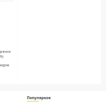
адежное
ву,
видом.
Популярное