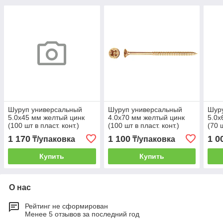
Шуруп универсальный
Шуруп универсальный
Шур
5.0х45 мм желтый цинк
4.0х70 мм желтый цинк
5.0х
(100 шт в пласт. конт.)
(100 шт в пласт. конт.)
(70 ш
STARFIX
STARFIX
STA
1 170
1 100
1 0
₸/упаковка
₸/упаковка
Купить
Купить
О нас
Рейтинг не сформирован
Менее 5 отзывов за последний год