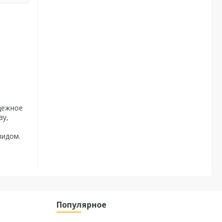
адежное
ву,
видом.
Популярное