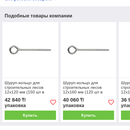
Подобные товары компании
Шуруп-кольцо для
Шуруп-кольцо для
Шуру
строительных лесов
строительных лесов
стро
12х120 мм (150 шт в
12х160 мм (120 шт в
12х1
коробе) STARFIX
коробе) STARFIX
коро
42 840
40 060
36 
₸/
₸/
упаковка
упаковка
упа
Купить
Купить