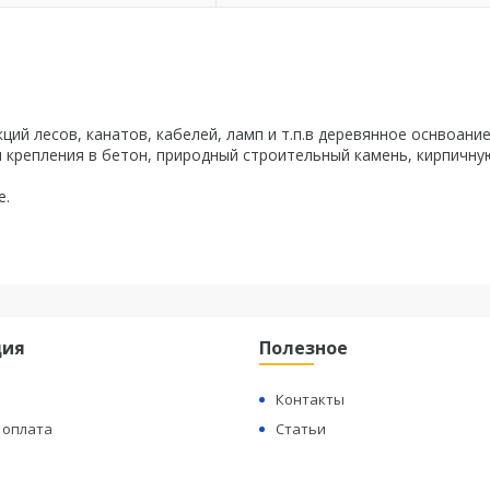
ий лесов, канатов, кабелей, ламп и т.п.в деревянное оснвоание
крепления в бетон, природный строительный камень, кирпичну
е.
ция
Полезное
Контакты
 оплата
Статьи