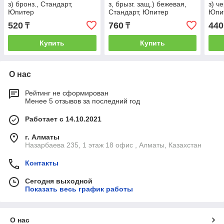
з) бронз., Стандарт,
з, брызг. защ.) бежевая,
з) ч
Юпитер
Стандарт, Юпитер
Юпи
520
760
440
₸
₸
Купить
Купить
О нас
Рейтинг не сформирован
Менее 5 отзывов за последний год
Работает с 14.10.2021
г. Алматы
Назарбаева 235, 1 этаж 18 офис , Алматы, Казахстан
Контакты
Сегодня выходной
Показать весь график работы
О нас