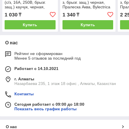
(с/з, 16А, 250В, брызг.
з, брызг. защ.) черная,
з, б
защ.) каучук, черная,
Пралеска Аква, Bylectrica
Прал
Юпитер
1 030
1 340
2 2
₸
₸
Купить
Купить
О нас
Рейтинг не сформирован
Менее 5 отзывов за последний год
Работает с 14.10.2021
г. Алматы
Назарбаева 235, 1 этаж 18 офис , Алматы, Казахстан
Контакты
Сегодня работает с 09:00 до 18:00
Показать весь график работы
О нас